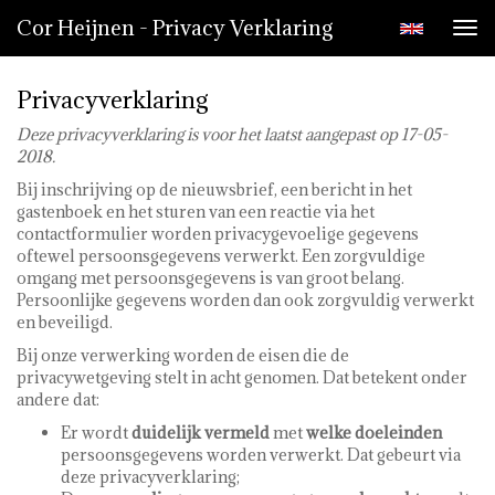
Cor Heijnen - Privacy Verklaring
Tog
nav
Privacyverklaring
Deze privacyverklaring is voor het laatst aangepast op 17-05-
2018.
Bij inschrijving op de nieuwsbrief, een bericht in het
gastenboek en het sturen van een reactie via het
contactformulier worden privacygevoelige gegevens
oftewel persoonsgegevens verwerkt. Een zorgvuldige
omgang met persoonsgegevens is van groot belang.
Persoonlijke gegevens worden dan ook zorgvuldig verwerkt
en beveiligd.
Bij onze verwerking worden de eisen die de
privacywetgeving stelt in acht genomen. Dat betekent onder
andere dat:
Er wordt
duidelijk vermeld
met
welke doeleinden
persoonsgegevens worden verwerkt. Dat gebeurt via
deze privacyverklaring;